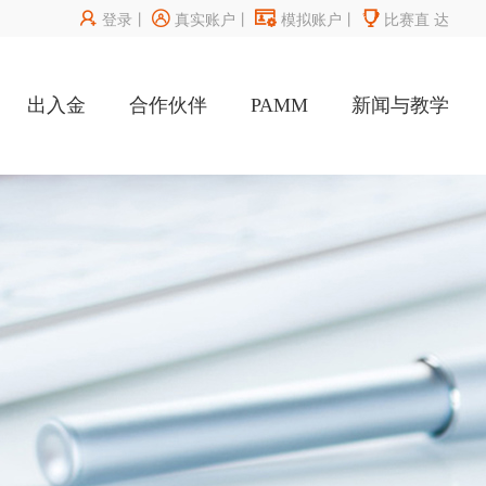




登录
丨
真实账户
丨
模拟账户
丨
比赛直
达
出入金
合作伙伴
PAMM
新闻与教学