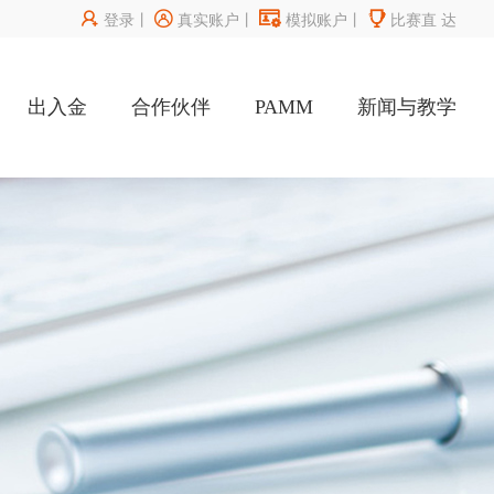




登录
丨
真实账户
丨
模拟账户
丨
比赛直
达
出入金
合作伙伴
PAMM
新闻与教学