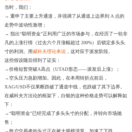
当时，我们：
→ 重申了主要上升通道，并强调了从通道上边界到 A 点的
走势中波动性激增；
→ 指出“聪明资金”正利用广泛的市场参与，在经历了一轮非
凡的上涨行情（过去六个月涨幅超过 200%）后锁定多头头
寸的利润。用
威科夫理论来说
，这对应于派发阶段。
这些假设随后得到了证实：
→价格短暂突破A高点（UTAD形态——派发后上涨）；
→空头压力急剧增加。因此，在本周转折点前后，
XAG/USD不仅果断跌破了通道中线，也跌破了其下边界。
在威科夫方法论的框架下，白银的这种价格走势可以解释如
下：
→“聪明资金”已经完成了多头头寸的分配，并转向市场抛
售；
→散户交易者的头寸正在被大规模清算，加速了下跌。