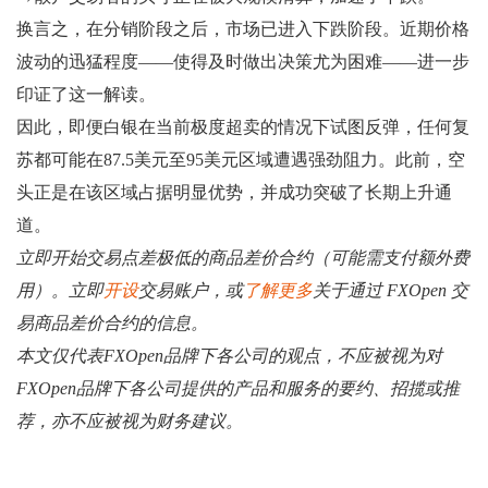
换言之，在分销阶段之后，市场已进入下跌阶段。近期价格
波动的迅猛程度——使得及时做出决策尤为困难——进一步
印证了这一解读。
因此，即便白银在当前极度超卖的情况下试图反弹，任何复
苏都可能在87.5美元至95美元区域遭遇强劲阻力。此前，空
头正是在该区域占据明显优势，并成功突破了长期上升通
道。
立即开始交易点差极低的商品差价合约（可能需支付额外费
用）。立即
开设
交易账户，或
了解更多
关于通过 FXOpen 交
易商品差价合约的信息。
本文仅代表FXOpen品牌下各公司的观点，不应被视为对
FXOpen品牌下各公司提供的产品和服务的要约、招揽或推
荐，亦不应被视为财务建议。