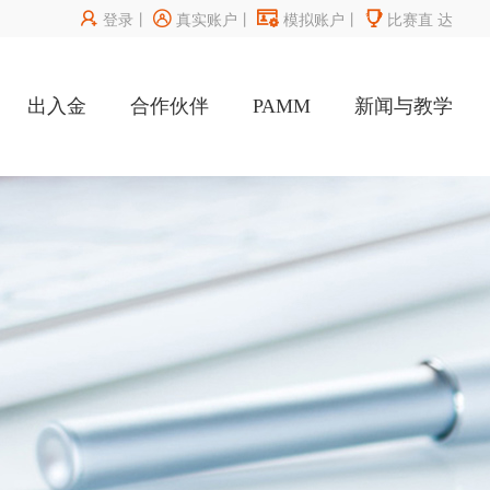




登录
丨
真实账户
丨
模拟账户
丨
比赛直
达
出入金
合作伙伴
PAMM
新闻与教学