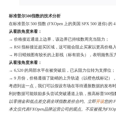
标准普尔500指数的技术分析
在标准普尔 500 指数 (FXOpen 上的美国 SPX 500 
从看跌角度来看：
→ 价格接近通道上边界，该边界已持续数周充当阻力；
→ RSI 指标接近超买区域，这可能会阻止买家以更高价格
→ 昨日蜡烛图有较长的上影线（标有箭头），表明抛售压
从看涨角度来看：
→ 6,520 的局部水平在被突破后，已从阻力位转为支撑位；
→ 9 月份，价格遵循了陡峭的上升轨迹（以橙色线标记）
考虑到这一点，我们可以假设市场在等待通胀数据的发布
利好数据可能鼓励多头尝试突破通道上轨，推高标普500
以零佣金和低点差交易全球指数差价合约。立即
开设
您的 F
本文仅代表FXOpen品牌运营公司的观点。不应被视为FX