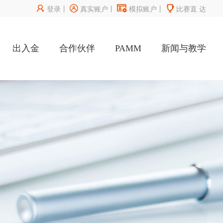




登录
丨
真实账户
丨
模拟账户
丨
比赛直
达
出入金
合作伙伴
PAMM
新闻与教学