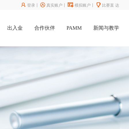




登录
丨
真实账户
丨
模拟账户
丨
比赛直
达
出入金
合作伙伴
PAMM
新闻与教学