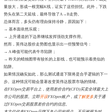
量放大，形成一根宽幅K线，证实了这些担忧。此外，下跌
势头在第二天延续，最终导致了A→B走势。
总体而言，多头仍有理由保持冷静，原因如下：
→ 基本面依然乐观；
→ 上升通道的下边界继续发挥强劲支撑作用。
然而，英伟达股价走势图也显示出一些预警信号：
→ A 峰值可能代表牛市陷阱；
→ 昨天的蜡烛图带有较长的上影线，也可能预示着类似的
陷阱。
如果情况确实如此，那么测试通道下限将是合乎逻辑的下一
步。这种情况可能会显著改变英伟达股票市场的情绪。
在FXOpen交易平台上，使用差价合约(CFD)买卖全球最大上
市公司的股票。立即
开设
FXOpen账户，或
了解更多
关于通
过FXOpen交易股票差价合约的信息。
本文仅代表FXOpen品牌下各公司的观点，不应被视为对