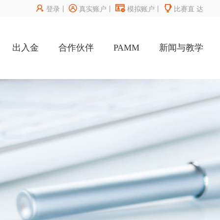




登录
丨
真实账户
丨
模拟账户
丨
比赛直
达
出入金
合作伙伴
PAMM
新闻与教学