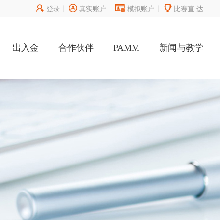




登录
丨
真实账户
丨
模拟账户
丨
比赛直
达
出入金
合作伙伴
PAMM
新闻与教学