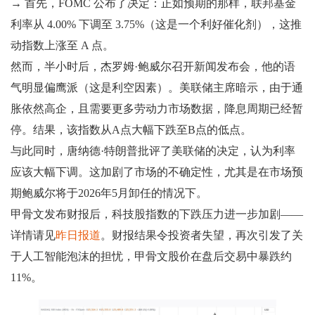
→ 首先，FOMC 公布了决定：正如预期的那样，联邦基金
利率从 4.00% 下调至 3.75%（这是一个利好催化剂），这推
动指数上涨至 A 点。
然而，半小时后，杰罗姆·鲍威尔召开新闻发布会，他的语
气明显偏鹰派（这是利空因素）。美联储主席暗示，由于通
胀依然高企，且需要更多劳动力市场数据，降息周期已经暂
停。结果，该指数从A点大幅下跌至B点的低点。
与此同时，唐纳德·特朗普批评了美联储的决定，认为利率
应该大幅下调。这加剧了市场的不确定性，尤其是在市场预
期鲍威尔将于2026年5月卸任的情况下。
甲骨文发布财报后，科技股指数的下跌压力进一步加剧——
详情请见
昨日报道
。财报结果令投资者失望，再次引发了关
于人工智能泡沫的担忧，甲骨文股价在盘后交易中暴跌约
11%。