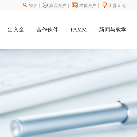




登录
丨
真实账户
丨
模拟账户
丨
比赛直
达
出入金
合作伙伴
PAMM
新闻与教学