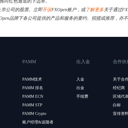
格推向红色通道的下边界。
大上市公司的股票。立即
开设
FXOpen账户，或
了解更多
关于通过FX
XOpen品牌下各公司提供的产品和服务的要约、招揽或推荐，亦
PAMM
出入金
合作伙
PAMM技术
入金
关于合
PAMM 排名
出金
经纪商
PAMM ECN
手续费
区域代
PAMM STP
白标
PAMM Crypto
宣传资
账户经理&追随者