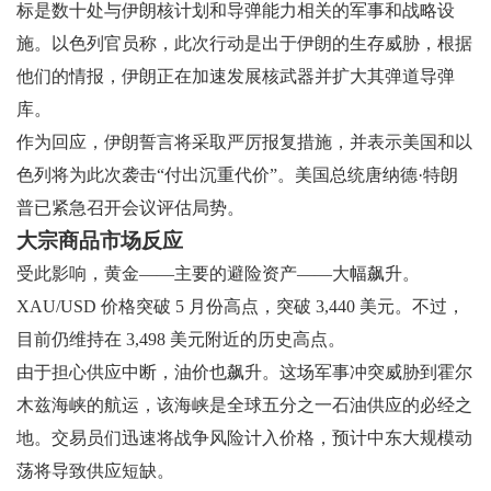
标是数十处与伊朗核计划和导弹能力相关的军事和战略设
施。以色列官员称，此次行动是出于伊朗的生存威胁，根据
他们的情报，伊朗正在加速发展核武器并扩大其弹道导弹
库。
作为回应，伊朗誓言将采取严厉报复措施，并表示美国和以
色列将为此次袭击“付出沉重代价”。美国总统唐纳德·特朗
普已紧急召开会议评估局势。
大宗商品市场反应
受此影响，黄金——主要的避险资产——大幅飙升。
XAU/USD 价格突破 5 月份高点，突破 3,440 美元。不过，
目前仍维持在 3,498 美元附近的历史高点。
由于担心供应中断，油价也飙升。这场军事冲突威胁到霍尔
木兹海峡的航运，该海峡是全球五分之一石油供应的必经之
地。交易员们迅速将战争风险计入价格，预计中东大规模动
荡将导致供应短缺。