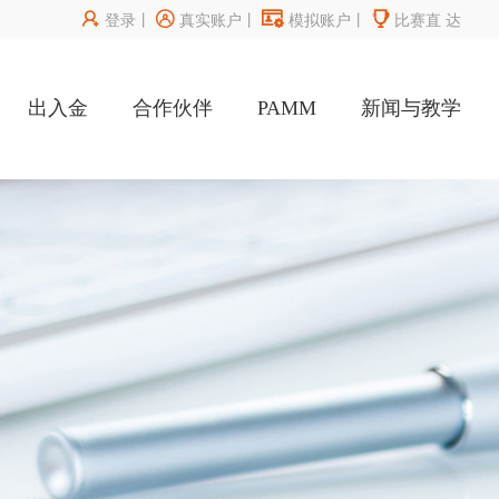




登录
丨
真实账户
丨
模拟账户
丨
比赛直
达
出入金
合作伙伴
PAMM
新闻与教学