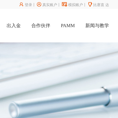




登录
丨
真实账户
丨
模拟账户
丨
比赛直
达
出入金
合作伙伴
PAMM
新闻与教学