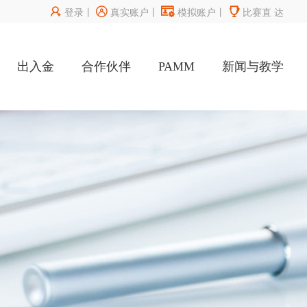




登录
丨
真实账户
丨
模拟账户
丨
比赛直
达
出入金
合作伙伴
PAMM
新闻与教学