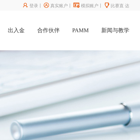




登录
丨
真实账户
丨
模拟账户
丨
比赛直
达
出入金
合作伙伴
PAMM
新闻与教学