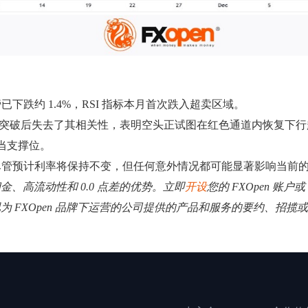
镑已下跌约 1.4%，RSI 指标本月首次跌入超卖区域。
）在突破后失去了其相关性，表明空头正试图在红色通道内恢复下
充当支撑位。
尽管预计利率将保持不变，但任何意外情况都可能显著影响当前
低佣金、高流动性和 0.0 点差的优势。立即
开设
您的 FXOpen 账户或
视为 FXOpen 品牌下运营的公司提供的产品和服务的要约、招