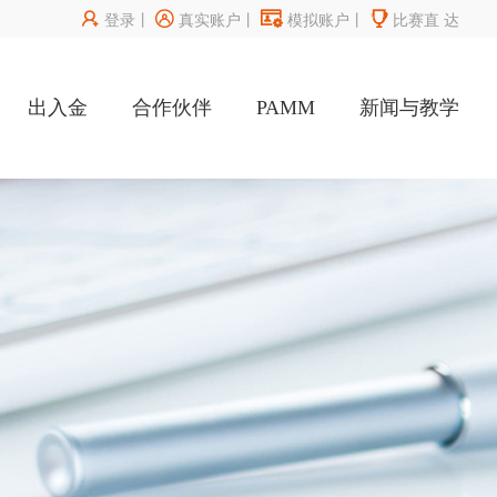




登录
丨
真实账户
丨
模拟账户
丨
比赛直
达
出入金
合作伙伴
PAMM
新闻与教学