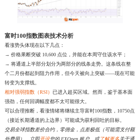
富时100指数图表技术分析
看涨势头体现在以下几点：
→ 价格果断突破 10,600 点位，并能在本周守住该水平；
→ 将通道上半部分划分为两部分的线条走势。这条线在整
个二月份都起到阻力作用，但今天被向上突破——现在可能
转变为支撑线。
相对强弱指数（RSI）
已进入超买区域。然而，鉴于基本面
强劲，任何回调幅度都不太可能很大。
可以合理推断，看涨情绪将继续主导富时100指数，10750点
（接近长期通道的上边界）可能成为获利回吐的目标。
交易全球指数差价合约，零佣金，点差极低（可能需支付额
外费用）。立即
开设
您的 FXOpen 账户，或
了解更多
关于通