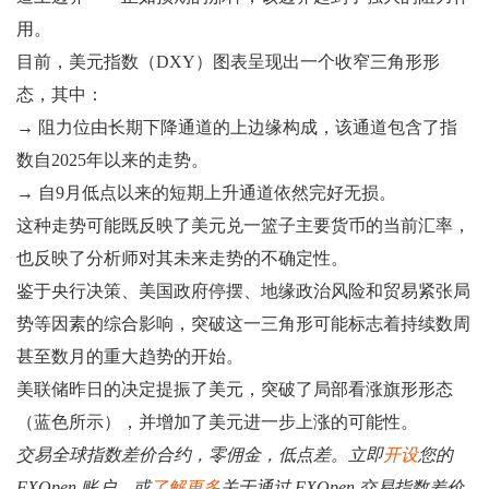
用。
目前，美元指数（DXY）图表呈现出一个收窄三角形形
态，其中：
→ 阻力位由长期下降通道的上边缘构成，该通道包含了指
数自2025年以来的走势。
→ 自9月低点以来的短期上升通道依然完好无损。
这种走势可能既反映了美元兑一篮子主要货币的当前汇率，
也反映了分析师对其未来走势的不确定性。
鉴于央行决策、美国政府停摆、地缘政治风险和贸易紧张局
势等因素的综合影响，突破这一三角形可能标志着持续数周
甚至数月的重大趋势的开始。
美联储昨日的决定提振了美元，突破了局部看涨旗形形态
（蓝色所示），并增加了美元进一步上涨的可能性。
交易全球指数差价合约，零佣金，低点差。立即
开设
您的
FXOpen 账户，或
了解更多
关于通过 FXOpen 交易指数差价