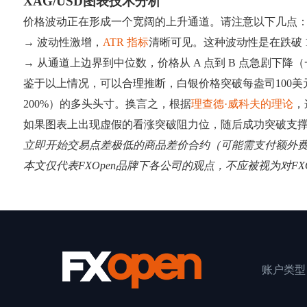
XAG/USD图表技术分析
价格波动正在形成一个宽阔的上升通道。请注意以下几点
→ 波动性激增，
ATR 指标
清晰可见。这种波动性是在跌破 
→ 从通道上边界到中位数，价格从 A 点到 B 点急剧下
鉴于以上情况，可以合理推断，白银价格突破每盎司100
200%）的多头头寸。换言之，根据
理查德·威科夫的理论
，
如果图表上出现虚假的看涨突破阻力位，随后成功突破支
立即开始交易点差极低的商品差价合约（可能需支付额外
本文仅代表FXOpen品牌下各公司的观点，不应被视为对F
账户类型