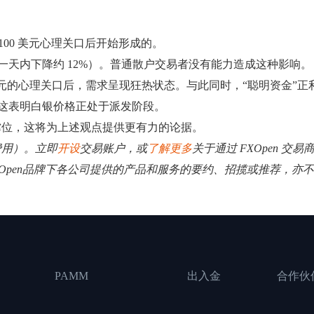
：
100 美元心理关口后开始形成的。
降（一天内下降约 12%）。普通散户交易者没有能力造成这种影响。
美元的心理关口后，需求呈现狂热状态。与此同时，“聪明资金”
这表明白银价格正处于派发阶段。
撑位，这将为上述观点提供更有力的论据。
费用）。立即
开设
交易账户，或
了解更多
关于通过 FXOpen 交
XOpen品牌下各公司提供的产品和服务的要约、招揽或推荐，亦
PAMM
出入金
合作伙