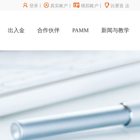




登录
丨
真实账户
丨
模拟账户
丨
比赛直
达
出入金
合作伙伴
PAMM
新闻与教学