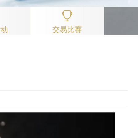
活动
交易比赛
。