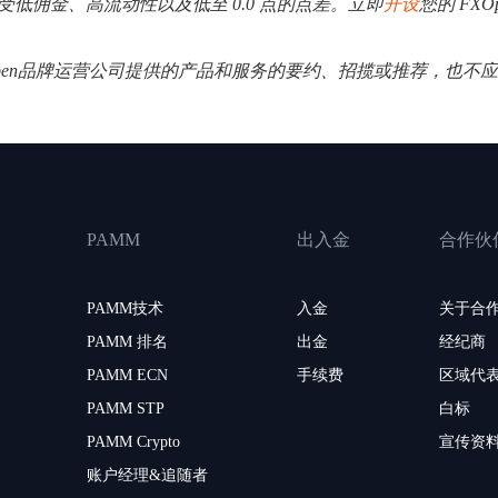
。享受低佣金、高流动性以及低至 0.0 点的点差。立即
开设
您的 FXO
Open品牌运营公司提供的产品和服务的要约、招揽或推荐，也不
PAMM
出入金
合作伙
PAMM技术
入金
关于合
PAMM 排名
出金
经纪商
PAMM ECN
手续费
区域代
PAMM STP
白标
PAMM Crypto
宣传资
账户经理&追随者