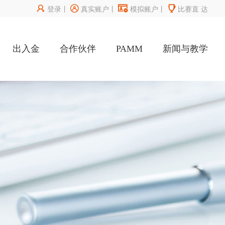




登录
丨
真实账户
丨
模拟账户
丨
比赛直
达
出入金
合作伙伴
PAMM
新闻与教学