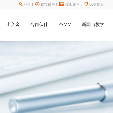




登录
丨
真实账户
丨
模拟账户
丨
比赛直
达
出入金
合作伙伴
PAMM
新闻与教学