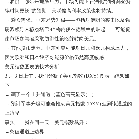
→油价上涨带来通胀压力。市场可能正在消化“油价高企持
续时间更长”的预期，美联储高利率政策也将持续。
→ 避险需求。中东局势升级——包括对伊朗的袭击以及强
硬派领导人穆杰塔巴·哈梅内伊在德黑兰的崛起——可能促
使市场参与者采取防御性策略并转向美元。
→ 其他货币走弱。中东冲突可能对日元和欧元构成压力，
因为欧洲和日本经济对能源价格仍然高度敏感。
美元指数图表的技术分析
3 月 3 日上午，我们分析了美元指数 (DXY) 图表，结果如
下：
→ 画了一个上升通道（蓝色高亮显示）；
→ 预计军事升级可能会推动美元指数 (DXY) 达到该通道的
上边界。
事实上，就在同一天，美元指数飙升：
→突破通道上边界；