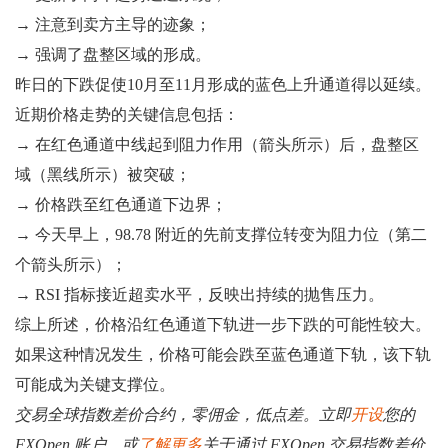
→ 注意到卖方主导的迹象；
→ 强调了盘整区域的形成。
昨日的下跌促使10月至11月形成的蓝色上升通道得以延续。
近期价格走势的关键信息包括：
→ 在红色通道中线起到阻力作用（箭头所示）后，盘整区
域（黑线所示）被突破；
→ 价格跌至红色通道下边界；
→ 今天早上，98.78 附近的先前支撑位转变为阻力位（第二
个箭头所示）；
→ RSI 指标接近超卖水平，反映出持续的抛售压力。
综上所述，价格沿红色通道下轨进一步下跌的可能性较大。
如果这种情况发生，价格可能会跌至蓝色通道下轨，该下轨
可能成为关键支撑位。
交易全球指数差价合约，零佣金，低点差。立即
开设
您的
FXOpen 账户，或
了解更多
关于通过 FXOpen 交易指数差价