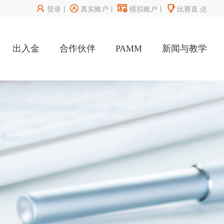




登录
丨
真实账户
丨
模拟账户
丨
比赛直
达
出入金
合作伙伴
PAMM
新闻与教学