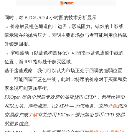
同时，对 BTC/USD 4 小时图的技术分析显示：
→ 价格触及橙色通道的上边界，形成阻力。蜡烛的上影线
暗示潜在的抛售压力，表明主要市场参与者可能利用价格飙
升锁定回报。
→ 窄幅波动（以蓝色椭圆标记）可能指示蓝色通道中线的
位置，而 RSI 指标处于超买区域。
基于这些观察，我们可以认为市场正处于回调的脆弱位置
——可能回调至蓝色中线，此时比特币的价格对于买家和卖
家来说可能更加平衡。
FXOpen 提供全球最受欢迎的加密货币 CFD*，包括比特币
和以太坊。浮动点差、1:2 杠杆 — 为您服务。立即
开设
您的
交易账户或
了解
有关使用 FXOpen 进行加密货币 CFD 交易
的更多信息。