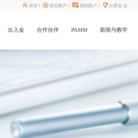




登录
丨
真实账户
丨
模拟账户
丨
比赛直
达
出入金
合作伙伴
PAMM
新闻与教学