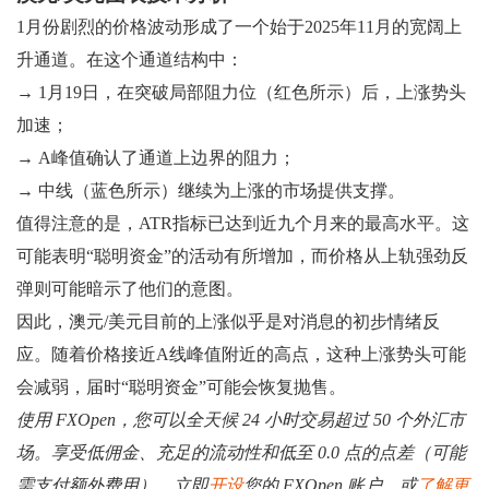
1月份剧烈的价格波动形成了一个始于2025年11月的宽阔上
升通道。在这个通道结构中：
→ 1月19日，在突破局部阻力位（红色所示）后，上涨势头
加速；
→ A峰值确认了通道上边界的阻力；
→ 中线（蓝色所示）继续为上涨的市场提供支撑。
值得注意的是，ATR指标已达到近九个月来的最高水平。这
可能表明“聪明资金”的活动有所增加，而价格从上轨强劲反
弹则可能暗示了他们的意图。
因此，澳元/美元目前的上涨似乎是对消息的初步情绪反
应。随着价格接近A线峰值附近的高点，这种上涨势头可能
会减弱，届时“聪明资金”可能会恢复抛售。
使用 FXOpen，您可以全天候 24 小时交易超过 50 个外汇市
场。享受低佣金、充足的流动性和低至 0.0 点的点差（可能
需支付额外费用）。立即
开设
您的 FXOpen 账户，或
了解更