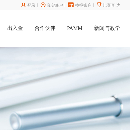




登录
丨
真实账户
丨
模拟账户
丨
比赛直
达
出入金
合作伙伴
PAMM
新闻与教学