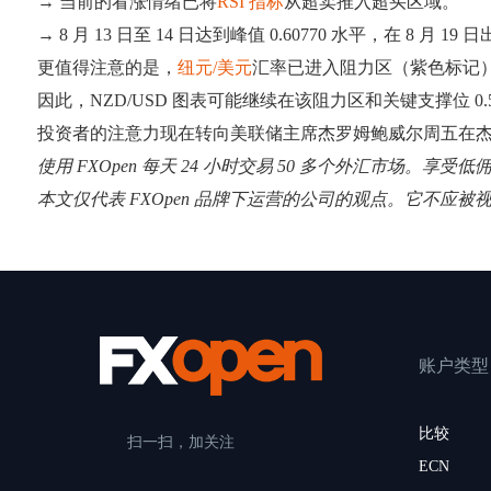
→ 当前的看涨情绪已将
RSI 指标
从超卖推入超买区域。
→ 8 月 13 日至 14 日达到峰值 0.60770 水平，在 8
更值得注意的是，
纽元/美元
汇率已进入阻力区（紫色标记），
因此，NZD/USD 图表可能继续在该阻力区和关键支撑位 
投资者的注意力现在转向美联储主席杰罗姆鲍威尔周五在杰
使用 FXOpen 每天 24 小时交易 50 多个外汇市场。享受
本文仅代表 FXOpen 品牌下运营的公司的观点。它不应被
账户类型
比较
扫一扫，加关注
ECN