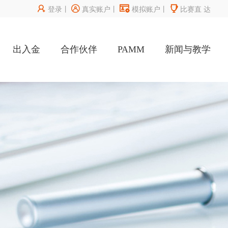




登录
丨
真实账户
丨
模拟账户
丨
比赛直
达
出入金
合作伙伴
PAMM
新闻与教学