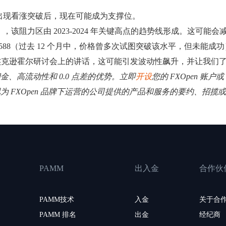
 月 19 日出现看涨突破后，现在可能成为支撑位。
该阻力区由 2023-2024 年关键高点的趋势线形成。这可能会
0.588（过去 12 个月中，价格曾多次试图突破该水平，但未能
克逊霍尔研讨会上的讲话，这可能引发波动性飙升，并让我们了
低佣金、高流动性和 0.0 点差的优势。立即
开设
您的 FXOpen 账户或
视为 FXOpen 品牌下运营的公司提供的产品和服务的要约、招
PAMM
出入金
合作伙
PAMM技术
入金
关于合
PAMM 排名
出金
经纪商