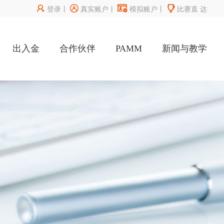




登录
丨
真实账户
丨
模拟账户
丨
比赛直
达
出入金
合作伙伴
PAMM
新闻与教学