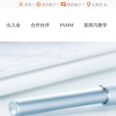




登录
丨
真实账户
丨
模拟账户
丨
比赛直
达
出入金
合作伙伴
PAMM
新闻与教学