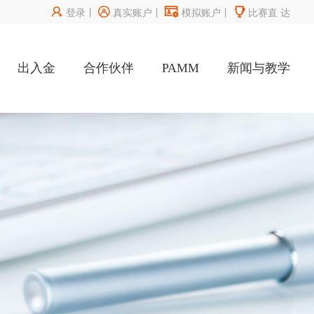




登录
丨
真实账户
丨
模拟账户
丨
比赛直
达
出入金
合作伙伴
PAMM
新闻与教学