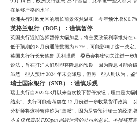
9 月 14 日，欧洲央行加息 25 个基点，此举被一些
在足够严格的水平。
欧洲央行对欧元区的增长前景依然温和，今年预计增长0.7%
英格兰银行（BOE）：谨慎暂停
英国央行近期选择暂停大幅加息，将主要政策利率维持在5.
低于预期的 8 月份通胀数据为 6.7%，可能影响了这一决定
英国央行行长安德鲁·贝利强调，委员会将密切关注进一步
说法，旨在打消人们对即将降息的预期，因为降息可能会
虽然一些人预计 2024 年末会降息，但另一些人则认为
瑞士国家银行（SNB）：谨慎乐观
瑞士央行自2022年3月以来首次按下暂停按钮，理由是
结束”。央行可能会考虑在 12 月份进一步收紧货币政策，
分析师将这种暂停称为“鹰派”，因为尽管预计瑞士的经济
本文仅代表以 FXOpen 品牌运营的公司的意见。不得将