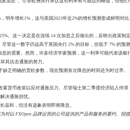
人称为“鸽派加息”。尽管欧洲央行承认这些利率有可能达到峰值，
，明年增长1%，这与美国2023年近2%的增长预测形成鲜明对比
25%。这一决定是在连续 14 次加息之后做出的，反映出政策制
。尽管这一数字仍远高于英国央行 2% 的目标，但低于 7% 的预
加息的需要。然而，许多经济学家预测，这一利率可能代表该银行
破坏其抗击通胀的努力。
，鉴于缺乏明确的宽松参数，现在预测首次降息的时间还为时过早。
大幅收紧货币政策以应对通胀压力。尽管瑞士第二季度经济陷入停
以解决通胀担忧。
增长温和，但没有迹象表明即将降息。
其视为对以 FXOpen 品牌运营的公司提供的产品和服务的要约、