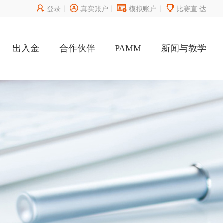




登录
丨
真实账户
丨
模拟账户
丨
比赛直
达
出入金
合作伙伴
PAMM
新闻与教学