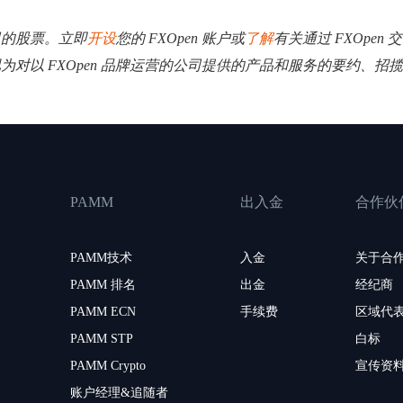
司的股票。立即
开设
您的 FXOpen 账户或
了解
有关通过 FXOpe
其视为对以 FXOpen 品牌运营的公司提供的产品和服务的要约、
PAMM
出入金
合作伙
PAMM技术
入金
关于合
PAMM 排名
出金
经纪商
PAMM ECN
手续费
区域代
PAMM STP
白标
PAMM Crypto
宣传资
账户经理&追随者