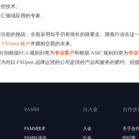
这些技术。
外汇领域应用的专家。
到当前的挑战，全面采用似乎仍有很长的路要走。随着行业在这
FXOpen 账户
并拥抱交易的未来。
可供分别根据FCA 规则归类为
专业客户
和根据 ASIC 规则归类为
专业
其视为对以 FXOpen 品牌运营的公司提供的产品和服务的要约、
PAMM
出入金
合作伙
PAMM技术
入金
关于合
PAMM 排名
出金
经纪商