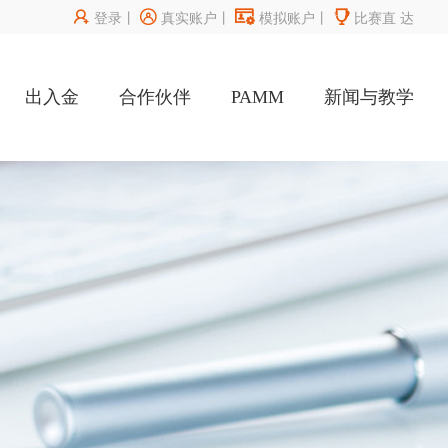




登录
丨
真实账户
丨
模拟账户
丨
比赛直
达
出入金
合作伙伴
PAMM
新闻与教学