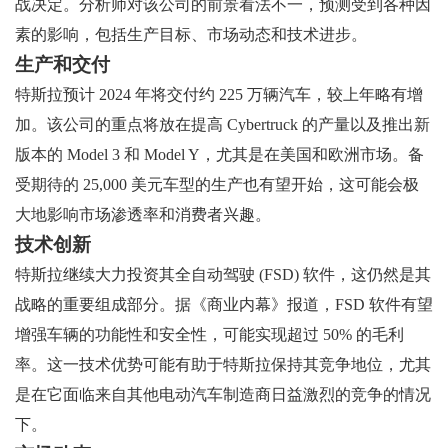
战决定。分析师对该公司的前景看法不一，预测受到各种因
素的影响，包括生产目标、市场动态和技术进步。
生产和交付
特斯拉预计 2024 年将交付约 225 万辆汽车，较上年略有增
加。该公司的重点将放在提高 Cyber​​truck 的产量以及推出新
版本的 Model 3 和 Model Y，尤其是在美国和欧洲市场​​。备
受期待的 25,000 美元车型的生产也有望开始，这可能会极
大地影响市场渗透率和消费者兴趣​。
技术创新
特斯拉继续大力投资其全自动驾驶 (FSD) 软件，这仍然是其
战略的重要组成部分。据《商业内幕》报道，FSD 软件有望
增强车辆的功能性和安全性，可能实现超过 50% 的毛利
率。这一技术优势可能有助于特斯拉保持其竞争地位，尤其
是在它面临来自其他电动汽车制造商日益激烈的竞争的情况
下。