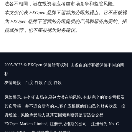
法各不相同，潜在投资者应考虑市场竞争和监管风险。
本文仅代表 FXOpen 品牌下运营的公司的观点。它不应被视
为 FXOpen 品牌下运营的公司提供的产品和服务的要约、招
揽或推荐，也不应被视为财务建议。
2005-2023 © FXOpen 保留所有权利. 由各自的持有者保留不同的商
标.
友情链接：
百度
谷歌
百度
谷歌
风险警示: 在外汇市场交易包含潜在的风险, 包括完全的资金亏损及
其它亏损，并不适合所有的人.客户应根据他们自己的财务状况，投
资经验，风险承受能力及其它因素判断其是否适合交易.
FXOpen Markets Limited, 注册于尼维斯的公司，注册号为 No. C