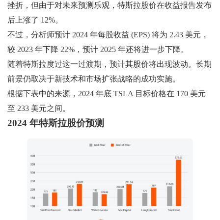
挫折，但由于对未来预测乐观，特斯拉股价在收益报告发布
后上涨了 12%。
不过，分析师预计 2024 年每股收益 (EPS) 将为 2.43 美元，
较 2023 年下降 22%，预计 2025 年还将进一步下降。
随着特斯拉度过这一过渡期，预计其股价将出现波动。长期
前景仍取决于新技术和市场扩张战略的成功实施。
根据下表中的来源，2024 年底 TSLA 目标价格在 170 美元
至 233 美元之间。
2024 年特斯拉股价预测