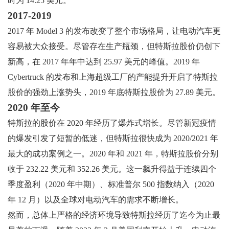
时为 14.25 美元。
2017-2019
2017 年 Model 3 的发布改变了整个市场格局，让电动汽车更
容易被大众接受。尽管存在生产瓶颈，但特斯拉股价仍创下
新高，在 2017 年年中达到 25.97 美元的峰值。2019 年
Cyber​​truck 的发布和上海超级工厂的产能提升开启了特斯拉
股价的强劲上涨势头，2019 年底特斯拉股价为 27.89 美元。
2020 年至今
特斯拉的股价在 2020 年经历了爆炸式增长。尽管新冠疫情
的爆发引发了短暂的低迷，但特斯拉很快成为 2020/2021 年
最大的成功案例之一。2020 年和 2021 年，特斯拉股价分别
收于 232.22 美元和 352.26 美元。这一飙升得益于连续四个
季度盈利（2020 年中期）、标准普尔 500 指数纳入（2020
年 12 月）以及全球对电动汽车的需求不断增长。
然而，总体上严格的经济环境导致特斯拉经历了迄今为止最