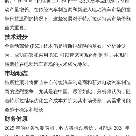
辆。Cyber​​truck 的全面生产和下一代更实惠车型的推出将推
动产量增长。在传统汽车制造商和新进入电动汽车市场的竞
争日益激烈的情况下，这些发展对于特斯拉保持其市场份额
至关重要。
技术进步
全自动驾驶 (FSD) 技术仍是特斯拉战略的基石。分析师认
为，成功部署和采用 FSD 可以带来可观的利润率，并巩固
特斯拉在电动汽车市场的技术领先地位。
市场动态
特斯拉预计将面临来自传统汽车制造商和新兴电动汽车制造
商的激烈竞争，尤其是在中国。尽管如此，分析师认为，随
着特斯拉继续优化生产成本并扩大其市场份额，其需求可能
会趋于稳定和增长。
财务健康
2025 年的财务预测表明，收入将强劲增长，可能从 2024 年