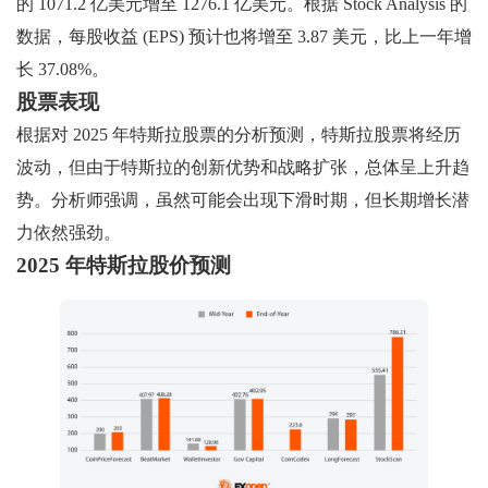
的 1071.2 亿美元增至 1276.1 亿美元。根据 Stock Analysis 的
数据，每股收益 (EPS) 预计也将增至 3.87 美元，比上一年增
长 37.08%​。
股票表现
根据对 2025 年特斯拉股票的分析预测，特斯拉股票将经历
波动，但由于特斯拉的创新优势和战略扩张，总体呈上升趋
势。分析师强调，虽然可能会出现下滑时期，但长期增长潜
力依然强劲。
2025 年特斯拉股价预测