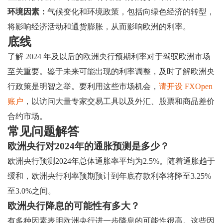
环境因素：
气候变化和环境政策，包括向绿色经济的转型，
将影响经济活动和通货膨胀，从而影响欧洲的利率。
底线
了解 2024 年及以后的欧洲央行预期利率对于驾驭欧洲市场
至关重要。鉴于未来可能出现的利率调整，及时了解欧洲央
行政策是明智之举。要利用这些市场机会，
请开设 FXOpen
账户
，以访问大量专家交易工具以及外汇、股票和商品差价
合约市场。
常见问题解答
欧洲央行对2024年的通胀预测是多少？
欧洲央行预测2024年总体通胀率平均为2.5%。随着通胀趋于
缓和，欧洲央行利率预期预计到年底存款利率将降至3.25%
至3.0%之间。
欧洲央行降息的可能性有多大？
有多种因素表明欧洲央行进一步降息的可能性很高。这些因