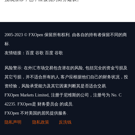
2005-2023 © FXOpen 保留所有权利. 由各自的持有者保留不同的商
标.
友情链接：
百度
谷歌
百度
谷歌
风险警示: 在外汇市场交易包含潜在的风险, 包括完全的资金亏损及
其它亏损，并不适合所有的人.客户应根据他们自己的财务状况，投
资经验，风险承受能力及其它因素判断其是否适合交易.
FXOpen Markets Limited, 注册于尼维斯的公司，注册号为 No. C
42235. FXOpen是 财务委员会 的成员.
FXOpen 不对美国的居民提供服务.
隐私声明
隐私政策
反洗钱