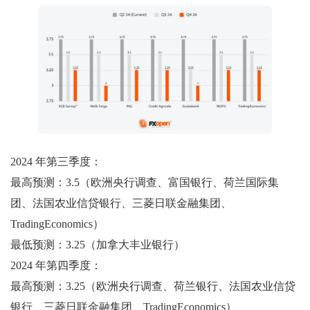
2024 年第三季度：
最高预测：3.5（欧洲央行调查、富国银行、荷兰国际集
团、法国农业信贷银行、三菱日联金融集团、
TradingEconomics）
最低预测：3.25（加拿大丰业银行）
2024 年第四季度：
最高预测：3.25（欧洲央行调查、荷兰银行、法国农业信贷
银行、三菱日联金融集团、TradingEconomics）