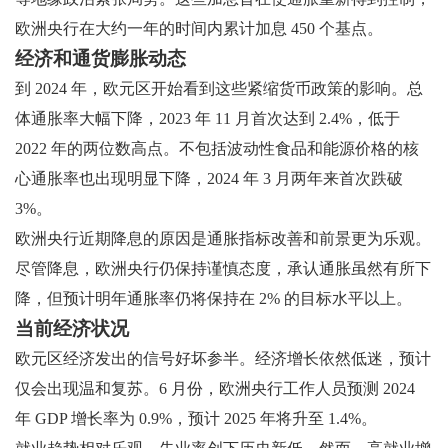
欧洲央行在大约一年的时间内累计加息 450 个基点​​。
经济和通货膨胀动态
到 2024 年，欧元区开始看到这些紧缩货币政策的影响。总
体通胀率大幅下降，2023 年 11 月首次达到 2.4%，低于
2022 年的两位数高点。不包括波动性食品和能源价格的核
心通胀率也出现明显下降，2024 年 3 月两年来首次跌破
3%。
欧洲央行近期降息的原因是通胀指标改善和前景更为乐观。
尽管降息，欧洲央行仍保持谨慎态度，承认通胀虽然有所下
降，但预计明年通胀率仍将保持在 2% 的目标水平以上。
当前经济状况
欧元区经济发出的信号好坏参半。经济增长依然低迷，预计
仅会出现温和复苏。6 月份，欧洲央行工作人员预测 2024
年 GDP 增长率为 0.9%，预计 2025 年将升至 1.4%。