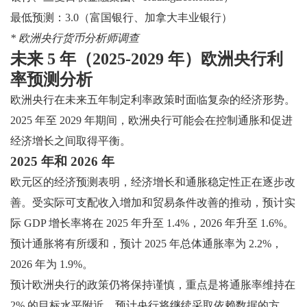
最低预测：3.0（富国银行、加拿大丰业银行）
* 欧洲央行货币分析师调查
未来 5 年（2025-2029 年）欧洲央行利
率预测分析
欧洲央行在未来五年制定利率政策时面临复杂的经济形势。
2025 年至 2029 年期间，欧洲央行可能会在控制通胀和促进
经济增长之间取得平衡。
2025 年和 2026 年
欧元区的经济预测表明，经济增长和通胀稳定性正在逐步改
善。受实际可支配收入增加和贸易条件改善的推动，预计实
际 GDP 增长率将在 2025 年升至 1.4%，2026 年升至 1.6%。
预计通胀将有所缓和，预计 2025 年总体通胀率为 2.2%，
2026 年为 1.9%。
预计欧洲央行的政策仍将保持谨慎，重点是将通胀率维持在
2% 的目标水平附近。预计央行将继续采取依赖数据的方