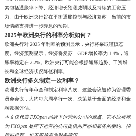
素包括通胀率下降、经济增长预测减弱以及持续的工资压
力。由于欧洲央行旨在平衡通胀控制与经济复苏，当前的市
场情绪支持进一步降息的预期。
2025年欧洲央行的利率分析如何？
欧洲央行对 2025 年利率的预测显示，央行将采取谨慎态
度。经济预测显示，经济将复苏，GDP 增长率为 1.4%，通
胀率稳定在 2.2%。欧洲央行可能会根据通胀趋势、工资增
长和全球经济状况降低利率。
欧洲央行多久制定一次利率？
欧洲央行每年审查和制定利率八次。这些会议被称为管理委
员会会议，大约每六周举行一次。决策基于全面的经济和金
融数据评估。
本文仅代表 FXOpen 品牌下运营的公司的观点。它不应被视
为 FXOpen 品牌下运营的公司提供的产品和服务的要约、招
揽或推荐，也不应被视为财务建议。