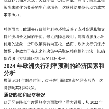
就业趋势相对乐观，失业率创下历史新低。然而，高就业增
长尚未转化为显著的生产率增长，这继续给单位劳动力成本
带来压力​​。
总体而言，欧洲央行目前的利率环境反映了应对高通胀和支
持经济增长之间的平衡。最近的降息表明，随着通胀显示出
稳定的迹象，货币政策将转向宽松。然而，欧洲央行仍保持
警惕，并致力于在未来的决策中采取依赖数据的方法，以确
保通胀可持续地回到 2% 的目标水平。
2024 年欧洲央行利率预测的经济因素和
分析
展望 2024 年剩余时间，欧洲央行面临复杂的经济形势，这
将影响其利率决策。
通货膨胀和经济状况
欧元区在降低年度通胀率方面取得了重大进展，从 2022 年