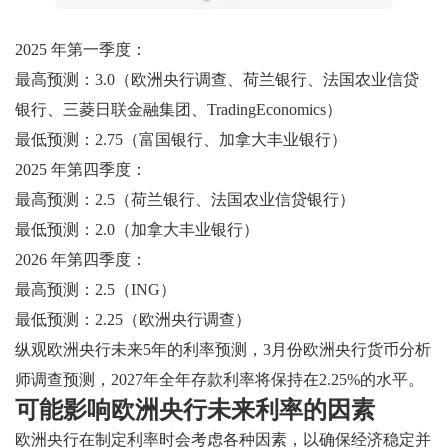
2025 年第一季度：
最高预测：3.0（欧洲央行调查、荷兰银行、法国农业信贷
银行、三菱日联金融集团、TradingEconomics）
最低预测：2.75（富国银行、加拿大丰业银行）
2025 年第四季度：
最高预测：2.5（荷兰银行、法国农业信贷银行）
最低预测：2.0（加拿大丰业银行）
2026 年第四季度：
最高预测：2.5（ING）
最低预测：2.25（欧洲央行调查）
纵观欧洲央行未来5年的利率预测，3月份欧洲央行货币分析
师调查预测，2027年全年存款利率将保持在2.25%的水平。
可能影响欧洲央行未来利率的因素
欧洲央行在制定利率时会考虑各种因素，以确保经济稳定并