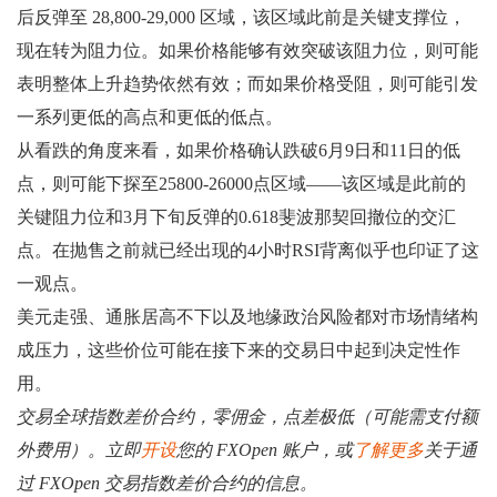
后反弹至 28,800-29,000 区域，该区域此前是关键支撑位，
现在转为阻力位。如果价格能够有效突破该阻力位，则可能
表明整体上升趋势依然有效；而如果价格受阻，则可能引发
一系列更低的高点和更低的低点。
从看跌的角度来看，如果价格确认跌破6月9日和11日的低
点，则可能下探至25800-26000点区域——该区域是此前的
关键阻力位和3月下旬反弹的0.618斐波那契回撤位的交汇
点。在抛售之前就已经出现的4小时RSI背离似乎也印证了这
一观点。
美元走强、通胀居高不下以及地缘政治风险都对市场情绪构
成压力，这些价位可能在接下来的交易日中起到决定性作
用。
交易全球指数差价合约，零佣金，点差极低（可能需支付额
外费用）。立即
开设
您的 FXOpen 账户，或
了解更多
关于通
过 FXOpen 交易指数差价合约的信息。