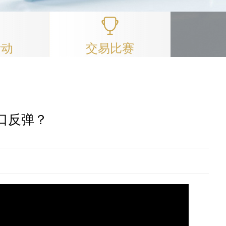
活动
交易比赛
关口反弹？