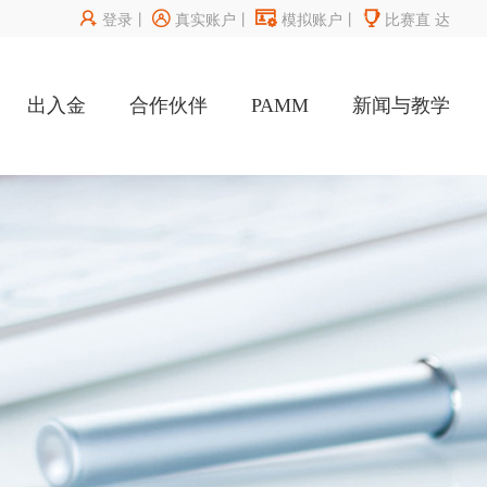




登录
丨
真实账户
丨
模拟账户
丨
比赛直
达
出入金
合作伙伴
PAMM
新闻与教学