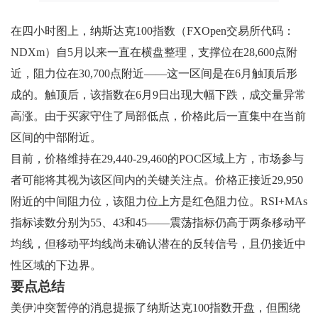
在四小时图上，纳斯达克100指数（FXOpen交易所代码：
NDXm）自5月以来一直在横盘整理，支撑位在28,600点附
近，阻力位在30,700点附近——这一区间是在6月触顶后形
成的。触顶后，该指数在6月9日出现大幅下跌，成交量异常
高涨。由于买家守住了局部低点，价格此后一直集中在当前
区间的中部附近。
目前，价格维持在29,440-29,460的POC区域上方，市场参与
者可能将其视为该区间内的关键关注点。价格正接近29,950
附近的中间阻力位，该阻力位上方是红色阻力位。RSI+MAs
指标读数分别为55、43和45——震荡指标仍高于两条移动平
均线，但移动平均线尚未确认潜在的反转信号，且仍接近中
性区域的下边界。
要点总结
美伊冲突暂停的消息提振了纳斯达克100指数开盘，但围绕