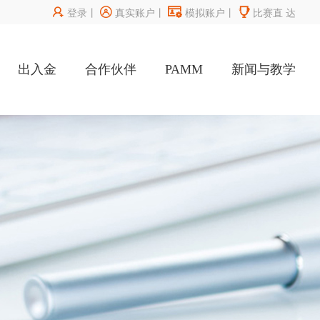




登录
丨
真实账户
丨
模拟账户
丨
比赛直
达
出入金
合作伙伴
PAMM
新闻与教学