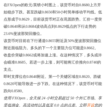
在FXOpen的欧元/英镑小时图上，该货币对自0.8680上方开
始稳步下跌。甚至跌破0.8650和50小时简单移动平均线。低
点形成于0.8629，目前该货币对正在巩固跌势。汇价一度突
破0.8640和从0.8684波动高点到0.8629低点的下行走势的
23.6%斐波那契回撤位。
该货币对目前在下行通道0.8655附近及50%斐波那契回撤位
附近面临阻力。多头的下一个主要阻力位可能是0.8662。
收盘价突破0.8662或将加速上涨。在这种情况下，多头或许
会瞄准0.8685。若进一步上涨，则可能将汇价推向0.8740的
支点。
即时支撑位在0.8640附近。第一个关键区域在0.8620。跌破
0.8620可能导致进一步下跌。在这种情况下，该货币对可能
跌向0.8580。
使用 FXOpen，全天候 24 小时交易超过 50 个外汇市场。享
受低佣金、高流动性以及低至 0.0 点的点差。立即
开设
您的