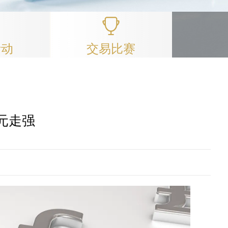
活动
交易比赛
元走强