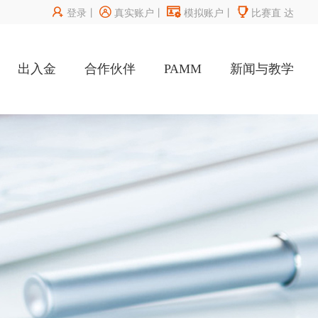




登录
丨
真实账户
丨
模拟账户
丨
比赛直
达
出入金
合作伙伴
PAMM
新闻与教学