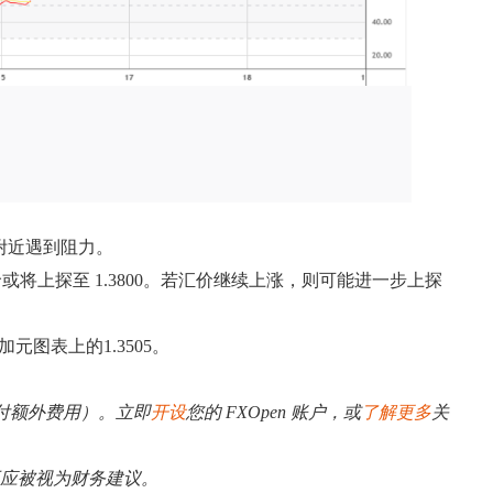
位附近遇到阻力。
汇价或将上探至 1.3800。若汇价继续上涨，则可能进一步上探
元图表上的1.3505。
需支付额外费用）。立即
开设
您的 FXOpen 账户，或
了解更多
关
不应被视为财务建议。