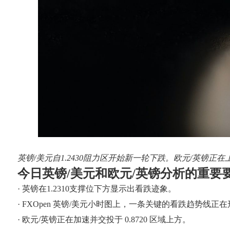
英镑/美元自1.2430阻力区开始新一轮下跌。欧元/英镑正在上
今日英镑/美元和欧元/英镑分析的重要
· 英镑在1.2310支撑位下方显示出看跌迹象。
· FXOpen 英镑/美元小时图上，一条关键的看跌趋势线正在形
· 欧元/英镑正在加速并交投于 0.8720 区域上方。