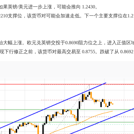
门。如果英镑/美元进一步上涨，可能会推向 1.2430。
2210支撑位，该货币对可能会加速走低。下一个主要支撑位在1.2
 区域开始大幅上涨。欧元兑英镑交投于0.8690阻力位之上，进入正值区
下行修正之前，该货币对最高交易至 0.8755。跌破了从 0.8692 摆动