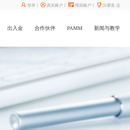




登录
丨
真实账户
丨
模拟账户
丨
比赛直
达
出入金
合作伙伴
PAMM
新闻与教学