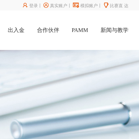




登录
丨
真实账户
丨
模拟账户
丨
比赛直
达
出入金
合作伙伴
PAMM
新闻与教学