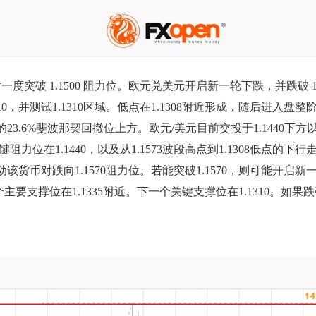
度突破 1.1500 阻力位。欧元兑美元开启新一轮下跌，并跌破 1.
10，并测试1.1310区域。低点在1.1308附近形成，随后进入盘整
势的23.6%斐波那契回撤位上方。欧元/美元目前交投于1.1440
力位在1.1440，以及从1.1573波段高点到1.1308低点的下
推动该货币对跌向1.1570阻力位。若能突破1.1570，则可能开启
撑位在1.1335附近。下一个关键支撑位在1.1310。如果跌破1