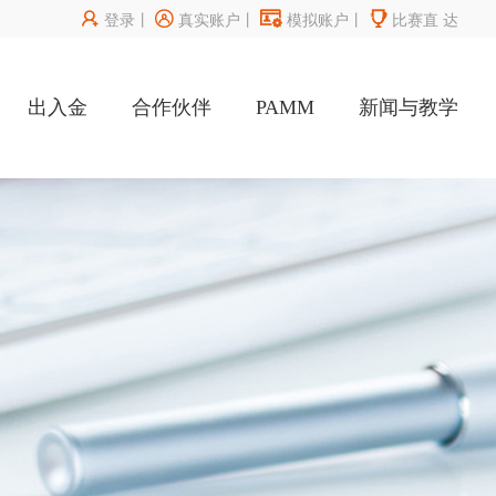




登录
丨
真实账户
丨
模拟账户
丨
比赛直
达
出入金
合作伙伴
PAMM
新闻与教学