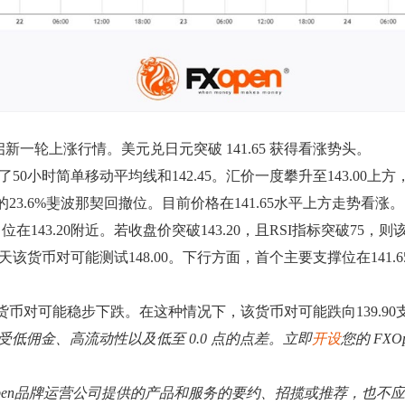
域开启新一轮上涨行情。美元兑日元突破 141.65 获得看涨势头。
0小时简单移动平均线和142.45。汇价一度攀升至143.00上方
势的23.6%斐波那契回撤位。目前价格在141.65水平上方走势看涨。
143.20附近。若收盘价突破143.20，且RSI指标突破75，则该
货币对可能测试148.00。下行方面，首个主要支撑位在141.65，
，该货币对可能稳步下跌。在这种情况下，该货币对可能跌向139.9
。享受低佣金、高流动性以及低至 0.0 点的点差。立即
开设
您的 FXO
Open品牌运营公司提供的产品和服务的要约、招揽或推荐，也不