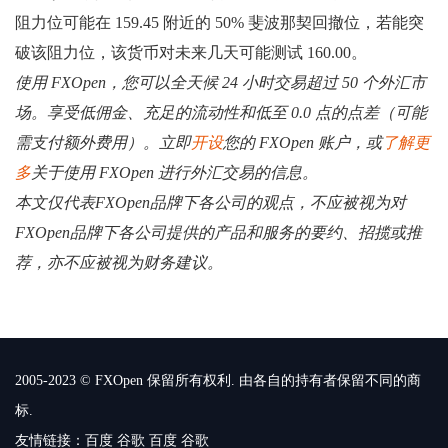
阻力位可能在 159.45 附近的 50% 斐波那契回撤位，若能突
破该阻力位，该货币对未来几天可能测试 160.00。
使用 FXOpen，您可以全天候 24 小时交易超过 50 个外汇市
场。享受低佣金、充足的流动性和低至 0.0 点的点差（可能
需支付额外费用）。立即
开设
您的 FXOpen 账户，或
了解更
多
关于使用 FXOpen 进行外汇交易的信息。
本文仅代表FXOpen品牌下各公司的观点，不应被视为对
FXOpen品牌下各公司提供的产品和服务的要约、招揽或推
荐，亦不应被视为财务建议。
2005-2023 © FXOpen 保留所有权利. 由各自的持有者保留不同的商
标.
友情链接：
百度
谷歌
百度
谷歌