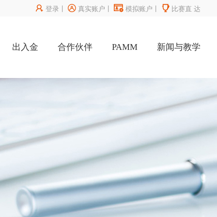




登录
丨
真实账户
丨
模拟账户
丨
比赛直
达
出入金
合作伙伴
PAMM
新闻与教学