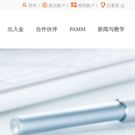




登录
丨
真实账户
丨
模拟账户
丨
比赛直
达
出入金
合作伙伴
PAMM
新闻与教学