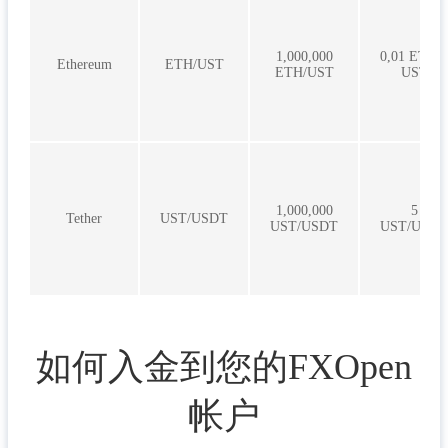
1,000,000
0,01 ETH/5
Ethereum
ETH/UST
ETH/UST
UST
1,000,000
5
Tether
UST/USDT
UST/USDT
UST/USDT
如何入金到您的FXOpen
帐户